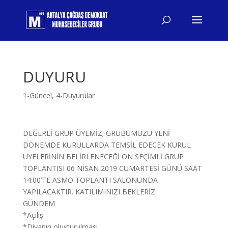
DUYURU
1-Güncel
,
4-Duyurular
DEĞERLİ GRUP ÜYEMİZ; GRUBUMUZU YENİ
DÖNEMDE KURULLARDA TEMSİL EDECEK KURUL
ÜYELERİNİN BELİRLENECEĞİ ÖN SEÇİMLİ GRUP
TOPLANTISI 06 NİSAN 2019 CUMARTESİ GÜNÜ SAAT
14:00’TE ASMO TOPLANTI SALONUNDA
YAPILACAKTIR. KATILIMINIZI BEKLERİZ.
GÜNDEM
*Açılış
*Divanın oluşturulması