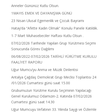
Anneler Gününüz Kutlu Olsun.
1MAYIS EMEK VE DAYANIŞMA GÜNÜ
23 Nisan Ulusal Egemenlik ve Çocuk Bayramı
Hatay’da “Afette Kadın Olmak” Konulu Panele Katıldık.
1-7 Mart Muhasebeciler Haftası Kutlu Olsun .
07/02/2026 Tarihinde Yapılan Grup Yürütmesi Seçimi
Sonucunda Görev Dağılımı
06/08/2022-07/02/2026 TARİHLİ YÜRÜTME KURULU
FAALİYET RAPORU
Uğur Mumcu’yu Anma ve Müzik Dinlentisi
Antalya Çağdaş Demokrat Grup Meclisi Toplantısı 24
/01/2026 Cumartesi günü saat 15.00
Grubumuzun Yürütme Kurulu Seçiminin Yapılacağı
Genel Kurulumuz Odamızın-2. Katında 07/02/2026
Cumartesi günü saat 14.30
Uğur Mumcuyu Vefatının 33. Yılında Saygı ve Özlemle