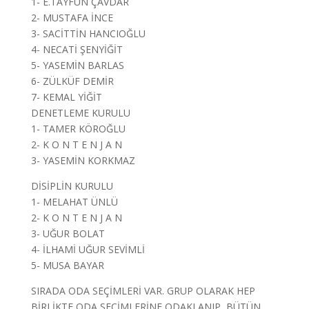
1- E.TAYFUN ÇAVDAR
2- MUSTAFA İNCE
3- SACİTTİN HANCIOĞLU
4- NECATİ ŞENYİĞİT
5- YASEMİN BARLAS
6- ZÜLKÜF DEMİR
7- KEMAL YİĞİT
DENETLEME KURULU
1- TAMER KÖROĞLU
2- K O N T E N J A N
3- YASEMİN KORKMAZ
DİSİPLİN KURULU
1- MELAHAT ÜNLÜ
2- K O N T E N J A N
3- UĞUR BOLAT
4- İLHAMİ UĞUR SEVİMLİ
5- MUSA BAYAR
SIRADA ODA SEÇİMLERİ VAR. GRUP OLARAK HEP
BİRLİKTE ODA SEÇİMLERİNE ODAKLANIP, BÜTÜN